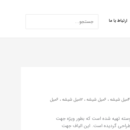
جستجو
ارتباط با ما
برای:
/ الیاف چاپد(4میل شیشه ، 6میل شیشه ، 12میل شیشه ، 6میل
پیوسته تهیه شده است که بطور ویژه جهت
طراحی گردیده است. این الیاف جهت