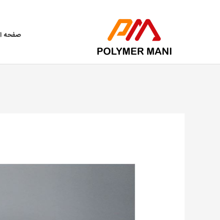
رش
ه
حتوا
صفحه ا