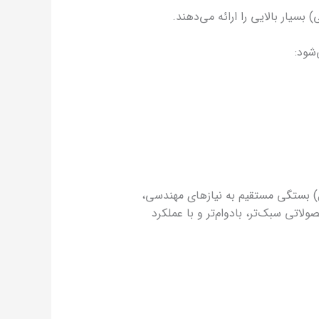
سیار بالایی را ارائه می‌دهند.
شود:
ل مناسب الیاف چاپد (از جمله الیاف شیشه 4، 6 و 12 میل، الیاف کِولار 6 میل و الیاف کربن 6 میل) بستگی مستقیم به نیازهای مهندسی،
لاتی سبک‌تر، بادوام‌تر و با عملکرد