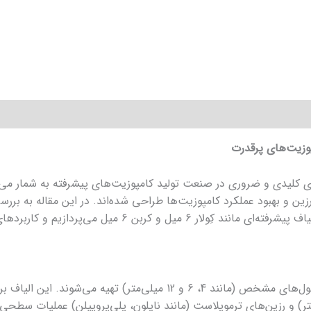
مپوزیت‌های پرقدرت
Chopped Fib) یکی از اجزای کلیدی و ضروری در صنعت تولید کامپوزیت‌های پیشرفته به شم
زین و بهبود عملکرد کامپوزیت‌ها طراحی شده‌اند. در این مقاله به بررسی
الیاف چاپد از بریدن الیاف پیوسته بلند به طول‌های مشخص (مانند 4، 6 و 12
ستر) و رزین‌های ترموپلاست (مانند نایلون، پلی‌پروپیلن) عملیات سطح