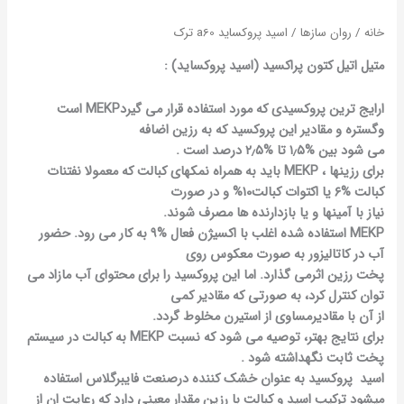
خانه
/
روان سازها
/ اسید پروکساید a60 ترک
متیل اتیل کتون پراکسید (اسید پروکساید) :
ا
رایج ترین پروکسیدی که مورد استفاده قرار می گیرد
MEKP
است
وگستره و مقادیر این پروکسید که به رزین اضافه
می شود بین %۱
۵ تا %۲
٫
۵ درصد است .
٫
برای رزینها ،
MEKP
باید به همراه نمکهای کبالت که معمولا نفتنات
کبالت %۶ یا اکتوات کبالت۱۰% و در صورت
نیاز با آمینها و یا بازدارنده ها مصرف شوند.
MEKP
استفاده شده اغلب با اکسیژن فعال %۹ به کار می رود. حضور
آب در کاتالیزور به صورت معکوس روی
پخت رزین اثرمی گذارد. اما این پروکسید را برای محتوای آب مازاد می
توان کنترل کرد، به صورتی که مقادیر کمی
از آن با مقادیرمساوی از استیرن مخلوط گردد.
برای نتایج بهتر، توصیه می شود که نسبت
MEKP
به کبالت در سیستم
پخت ثابت نگهداشته شود .
اسید
پروکسید به عنوان خشک کننده درصنعت فایبرگلاس استفاده
میشود
ترکیب اسید و کبالت با رزین مقدار معینی دارد که رعایت ان از